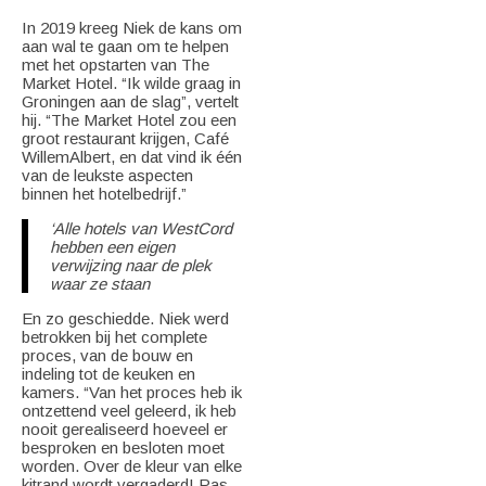
In 2019 kreeg Niek de kans om
aan wal te gaan om te helpen
met het opstarten van The
Market Hotel. “Ik wilde graag in
Groningen aan de slag”, vertelt
hij. “The Market Hotel zou een
groot restaurant krijgen, Café
WillemAlbert, en dat vind ik één
van de leukste aspecten
binnen het hotelbedrijf.”
‘Alle hotels van WestCord
hebben een eigen
verwijzing naar de plek
waar ze staan
En zo geschiedde. Niek werd
betrokken bij het complete
proces, van de bouw en
indeling tot de keuken en
kamers. “Van het proces heb ik
ontzettend veel geleerd, ik heb
nooit gerealiseerd hoeveel er
besproken en besloten moet
worden. Over de kleur van elke
kitrand wordt vergaderd! Pas