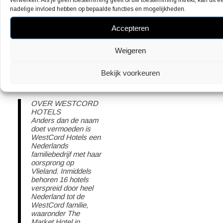
ander gerecht met aardappels
nadelige invloed hebben op bepaalde functies en mogelijkheden.
op de kaart staan.”
Accepteren
Weigeren
Bekijk voorkeuren
OVER WESTCORD
HOTELS
Anders dan de naam
doet vermoeden is
WestCord Hotels een
Nederlands
familiebedrijf met haar
oorsprong op
Vlieland. Inmiddels
behoren 16 hotels
verspreid door heel
Nederland tot de
WestCord familie,
waaronder The
Market Hotel in