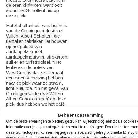
de oren klinken, want ooit
stond het Scholtenhuis op
deze plek.
Het Scholtenhuis was het huis
van de Groninger industrieel
Willem Albert Scholten, die
tientallen fabrieken liet bouwen
op het gebied van
aardappelzetmeel,
aardappelmoutwijn, strokarton,
suiker en turfstrooisel. “Het
leuke van de hotels van
WestCord is dat ze allemaal
een eigen verwijzing hebben
naar de plek waar ze staan”,
licht Niek toe. “In het geval van
Groningen wilden we Willem
Albert Scholten ‘eren’ op deze
plek, dus hebben we het café
naar hem vernoemd. Dat is
ook terug te zien in de
Beheer toestemming
menukaart. Willem Albert
Om de beste ervaringen te bieden, gebruiken wij technologieën zoals cookies
Scholten is groot geworden
informatie over je apparaat op te slaan en/of te raadplegen. Door in te stemme
met aardappels, dus hebben
deze technologieën kunnen wij gegevens zoals surfgedrag of unieke ID's op d
we vaak een stamppot of een
verwerken. Als je geen toestemming geeft of uw toestemming intrekt, kan dit e