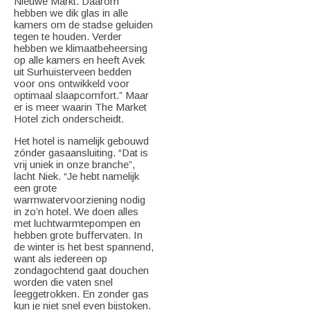
Nieuwe Markt. Daarom
hebben we dik glas in alle
kamers om de stadse geluiden
tegen te houden. Verder
hebben we klimaatbeheersing
op alle kamers en heeft Avek
uit Surhuisterveen bedden
voor ons ontwikkeld voor
optimaal slaapcomfort.” Maar
er is meer waarin The Market
Hotel zich onderscheidt.
Het hotel is namelijk gebouwd
zónder gasaansluiting. “Dat is
vrij uniek in onze branche”,
lacht Niek. “Je hebt namelijk
een grote
warmwatervoorziening nodig
in zo’n hotel. We doen alles
met luchtwarmtepompen en
hebben grote buffervaten. In
de winter is het best spannend,
want als iedereen op
zondagochtend gaat douchen
worden die vaten snel
leeggetrokken. En zonder gas
kun je niet snel even bijstoken.